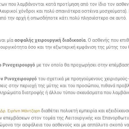
των που λαμβάνονται κατά προτίμηση από τον ίδιο τον ασθενή
λευρικοί χόνδροι και πολύ σπανιότερα οστέινα μοσχεύματα).
από την αρχή ή οπωσδήποτε κάτι πολύ πλησιέστερο σε αυτό.
ναι μία
ασφαλής χειρουργική διαδικασία.
Ο ασθενής που επιθ
ουργικότητα όσο και την εξωτερική εμφάνιση της μύτης του θ
ο Ρινοχειρουργό
με τον οποίο θα προχωρήσει στην επέμβαση 
ν Ρινοχειρουργό
του σχετικά με προηγούμενους χειρισμούς
σεις στην περιοχή της μύτης και του προσώπου, πιθανά προβλ
ληρώματα διατροφής ή άλλου τύπου σκευάσματα που λαμβάνε
,
διαθέτει πολυετή εμπειρία και εξειδίκευσ
Δρ. Ειρήνη Μάντζαρη
ν επεμβάσεων στον τομέα της Λειτουργικής και Επανορθωτι
ώμονα την ασφάλεια του ασθενούς και με αππόλυτο σκοπό να