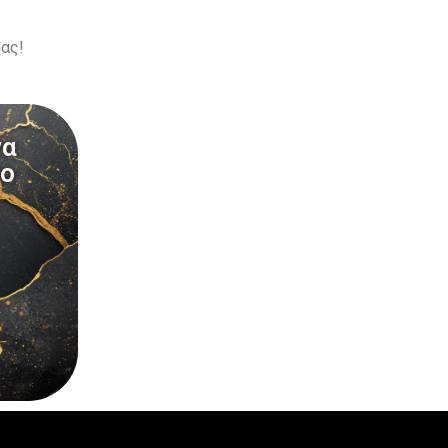
σας!
να
το