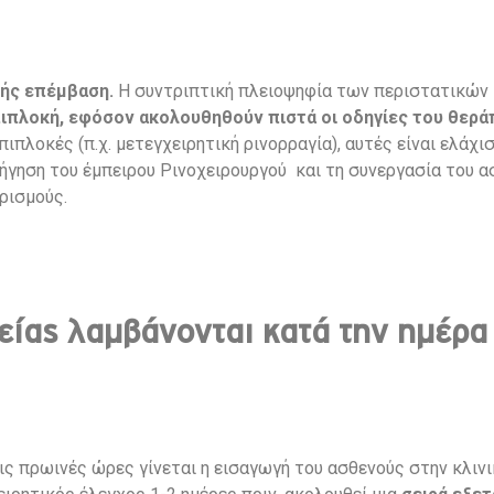
λής επέμβαση.
Η συντριπτική πλειοψηφία των περιστατικών 
ιπλοκή, εφόσον ακολουθηθούν πιστά οι οδηγίες του θερά
πλοκές (π.χ. μετεγχειρητική ρινορραγία), αυτές είναι ελάχι
ήγηση του έμπειρου Ρινοχειρουργού και τη συνεργασία του ασ
ιρισμούς.
είας λαμβάνονται κατά την ημέρα
ις πρωινές ώρες γίνεται η εισαγωγή του ασθενούς στην κλινι