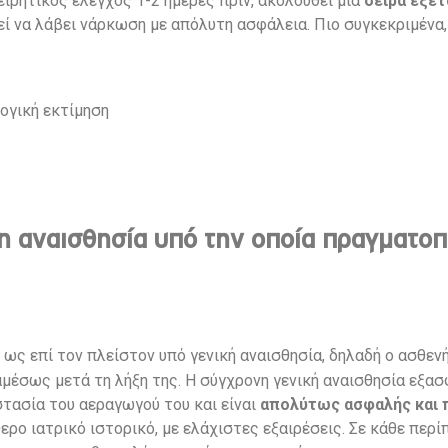
χειρητικός έλεγχος 1-2 ημέρες πριν, ακολουθεί μια
σειρά εξε
ί να λάβει νάρκωση με απόλυτη ασφάλεια. Πιο συγκεκριμένα,
ογική εκτίμηση
η αναισθησία υπό την οποία πραγματοπο
ως επί τον πλείστον υπό γενική αναισθησία, δηλαδή ο ασθενή
μέσως μετά τη λήξη της. Η σύγχρονη γενική αναισθησία εξασφ
στασία του αεραγωγού του και είναι
απολύτως ασφαλής και 
ερο ιατρικό ιστορικό, με ελάχιστες εξαιρέσεις. Σε κάθε περί