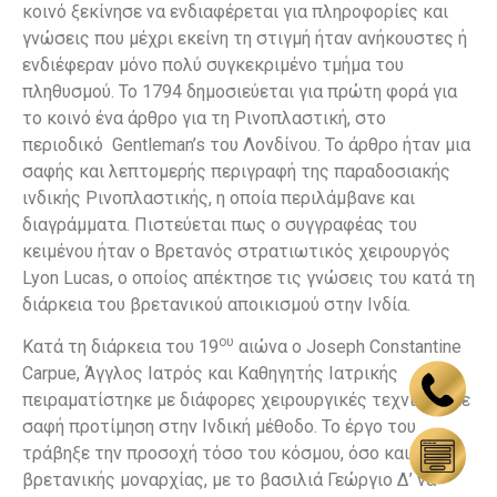
κοινό ξεκίνησε να ενδιαφέρεται για πληροφορίες και
γνώσεις που μέχρι εκείνη τη στιγμή ήταν ανήκουστες ή
ενδιέφεραν μόνο πολύ συγκεκριμένο τμήμα του
πληθυσμού. Το 1794 δημοσιεύεται για πρώτη φορά για
το κοινό ένα άρθρο για τη Ρινοπλαστική, στο
περιοδικό Gentleman’s του Λονδίνου. Το άρθρο ήταν μια
σαφής και λεπτομερής περιγραφή της παραδοσιακής
ινδικής Ρινοπλαστικής, η οποία περιλάμβανε και
διαγράμματα. Πιστεύεται πως ο συγγραφέας του
κειμένου ήταν ο Βρετανός στρατιωτικός χειρουργός
Lyon Lucas, ο οποίος απέκτησε τις γνώσεις του κατά τη
διάρκεια του βρετανικού αποικισμού στην Ινδία.
ου
Κατά τη διάρκεια του 19
αιώνα ο Joseph Constantine
Carpue, Άγγλος Ιατρός και Καθηγητής Ιατρικής
πειραματίστηκε με διάφορες χειρουργικές τεχνικές, με
σαφή προτίμηση στην Ινδική μέθοδο. Το έργο του
τράβηξε την προσοχή τόσο του κόσμου, όσο και της
βρετανικής μοναρχίας, με το βασιλιά Γεώργιο Δ’ να