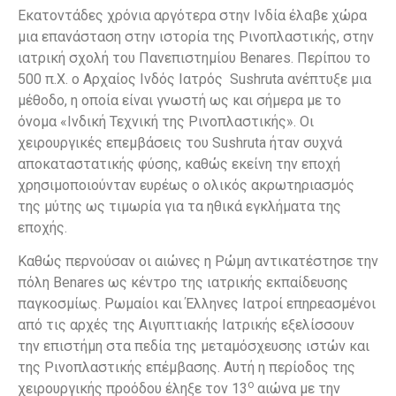
Εκατοντάδες χρόνια αργότερα στην Ινδία έλαβε χώρα
μια επανάσταση στην ιστορία της Ρινοπλαστικής, στην
ιατρική σχολή του Πανεπιστημίου Benares. Περίπου το
500 π.Χ. ο Αρχαίος Ινδός Ιατρός Sushruta ανέπτυξε μια
μέθοδο, η οποία είναι γνωστή ως και σήμερα με το
όνομα «Ινδική Τεχνική της Ρινοπλαστικής». Οι
χειρουργικές επεμβάσεις του Sushruta ήταν συχνά
αποκαταστατικής φύσης, καθώς εκείνη την εποχή
χρησιμοποιούνταν ευρέως ο ολικός ακρωτηριασμός
της μύτης ως τιμωρία για τα ηθικά εγκλήματα της
εποχής.
Καθώς περνούσαν οι αιώνες η Ρώμη αντικατέστησε την
πόλη Benares ως κέντρο της ιατρικής εκπαίδευσης
παγκοσμίως. Ρωμαίοι και Έλληνες Ιατροί επηρεασμένοι
από τις αρχές της Αιγυπτιακής Ιατρικής εξελίσσουν
την επιστήμη στα πεδία της μεταμόσχευσης ιστών και
της Ρινοπλαστικής επέμβασης. Αυτή η περίοδος της
ο
χειρουργικής προόδου έληξε τον 13
αιώνα με την