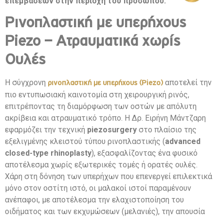
επεμβάσεων στην περιοχή του προσώπου.
Ρινοπλαστική με υπερήχους
Piezo – Ατραυματικά χωρίς
Ουλές
Η σύγχρονη
αποτελεί την
ρινοπλαστική με υπερήχους (Piezo)
πιο εντυπωσιακή καινοτομία στη χειρουργική ρινός,
επιτρέποντας τη διαμόρφωση των οστών με απόλυτη
ακρίβεια και ατραυματικό τρόπο. Η Δρ. Ειρήνη Μάντζαρη
εφαρμόζει την τεχνική
piezosurgery
στο πλαίσιο της
εξελιγμένης κλειστού τύπου ρινοπλαστικής (
advanced
closed-type rhinoplasty
), εξασφαλίζοντας ένα φυσικό
αποτέλεσμα χωρίς εξωτερικές τομές ή ορατές ουλές.
Χάρη στη δόνηση των υπερήχων που επενεργεί επιλεκτικά
μόνο στον οστίτη ιστό, οι μαλακοί ιστοί παραμένουν
ανέπαφοι, με αποτέλεσμα την ελαχιστοποίηση του
οιδήματος και των εκχυμώσεων (μελανιές), την απουσία