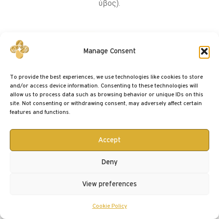
ύβος).
Manage Consent
To provide the best experiences, we use technologies like cookies to store
and/or access device information. Consenting to these technologies will
allow us to process data such as browsing behavior or unique IDs on this
site. Not consenting or withdrawing consent, may adversely affect certain
features and functions.
Accept
Deny
Πλατιά κορυφή
View preferences
Η φαρδιά (πλατιά) κορυφή είναι επίσης μία από τις πιο
συχνές δυσμορφίες της μύτης και απαιτεί την εκλέπτυνσή
Cookie Policy
της, σε βαθμό που αυτή να εναρμονίζεται με τις υπόλοιπες