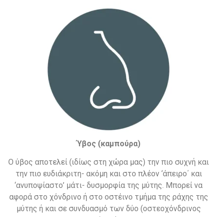
Ύβος (καμπούρα)
Ο ύβος αποτελεί (ιδίως στη χώρα μας) την πιο συχνή και
την πιο ευδιάκριτη- ακόμη και στο πλέον ‘άπειρο΄ και
‘ανυποψίαστο’ μάτι- δυσμορφία της μύτης. Μπορεί να
αφορά στο χόνδρινο ή στο οστέινο τμήμα της ράχης της
μύτης ή και σε συνδυασμό των δύο (οστεοχόνδρινος