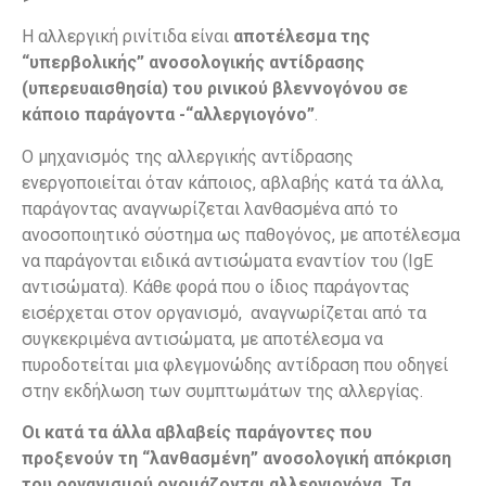
Η αλλεργική ρινίτιδα είναι
αποτέλεσμα της
“υπερβολικής” ανοσολογικής αντίδρασης
(υπερευαισθησία) του ρινικού βλεννογόνου σε
κάποιο παράγοντα -“αλλεργιογόνο”
.
Ο μηχανισμός της αλλεργικής αντίδρασης
ενεργοποιείται όταν κάποιος, αβλαβής κατά τα άλλα,
παράγοντας αναγνωρίζεται λανθασμένα από το
ανοσοποιητικό σύστημα ως παθογόνος, με αποτέλεσμα
να παράγονται ειδικά αντισώματα εναντίον του (IgE
αντισώματα). Κάθε φορά που ο ίδιος παράγοντας
εισέρχεται στον οργανισμό, αναγνωρίζεται από τα
συγκεκριμένα αντισώματα, με αποτέλεσμα να
πυροδοτείται μια φλεγμονώδης αντίδραση που οδηγεί
στην εκδήλωση των συμπτωμάτων της αλλεργίας.
Οι κατά τα άλλα αβλαβείς παράγοντες που
προξενούν τη “λανθασμένη” ανοσολογική απόκριση
του οργανισμού ονομάζονται αλλεργιογόνα. Τα