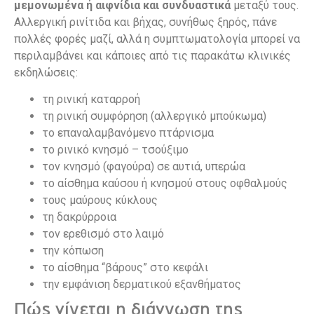
μεμονωμένα ή αιφνίδια και συνδυαστικά
μεταξύ τους.
Αλλεργική ρινίτιδα και βήχας, συνήθως ξηρός, πάνε
πολλές φορές μαζί, αλλά η συμπτωματολογία μπορεί να
περιλαμβάνει και κάποιες από τις παρακάτω κλινικές
εκδηλώσεις:
τη ρινική καταρροή
τη ρινική συμφόρηση (αλλεργικό μπούκωμα)
το επαναλαμβανόμενο πτάρνισμα
το ρινικό κνησμό – τσούξιμο
τον κνησμό (φαγούρα) σε αυτιά, υπερώα
το αίσθημα καύσου ή κνησμού στους οφθαλμούς
τους μαύρους κύκλους
τη δακρύρροια
τον ερεθισμό στο λαιμό
την κόπωση
το αίσθημα “βάρους” στο κεφάλι
την εμφάνιση δερματικού εξανθήματος
Πώς γίνεται η διάγνωση της