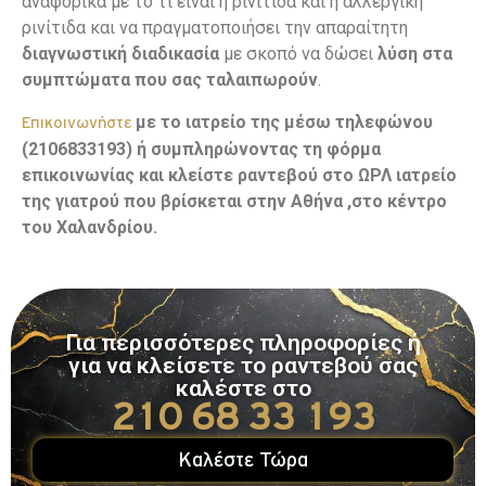
αναφορικά με το τι είναι η ρινίτιδα και η αλλεργική
ρινίτιδα και να πραγματοποιήσει την απαραίτητη
διαγνωστική διαδικασία
με σκοπό να δώσει
λύση στα
συμπτώματα που σας ταλαιπωρούν
.
με το ιατρείο της μέσω τηλεφώνου
Επικοινωνήστε
(2106833193) ή συμπληρώνοντας τη φόρμα
επικοινωνίας και κλείστε ραντεβού στο ΩΡΛ ιατρείο
της γιατρού που βρίσκεται στην Αθήνα ,στο κέντρο
του Χαλανδρίου.
Για περισσότερες πληροφορίες ή
για να κλείσετε το ραντεβού σας
καλέστε στο
210 68 33 193
Καλέστε Τώρα