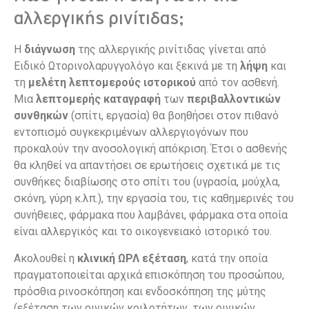
αλλεργικής ρινίτιδας;
Η
διάγνωση
της αλλεργικής ρινίτιδας γίνεται από
Ειδικό Ωτορινολαρυγγολόγο και ξεκινά με τη
λήψη
και
τη
μελέτη λεπτομερούς ιστορικού
από τον ασθενή.
Μια
λεπτομερής καταγραφή
των
περιβαλλοντικών
συνθηκών
(σπίτι, εργασία) θα βοηθήσει στον πιθανό
εντοπισμό συγκεκριμένων αλλεργιογόνων που
προκαλούν την ανοσολογική απόκριση. Έτσι ο ασθενής
θα κληθεί να απαντήσει σε ερωτήσεις σχετικά με τις
συνθήκες διαβίωσης στο σπίτι του (υγρασία, μούχλα,
σκόνη, γύρη κ.λπ.), την εργασία του, τις καθημερινές του
συνήθειες, φάρμακα που λαμβάνει, φάρμακα στα οποία
είναι αλλεργικός και το οικογενειακό ιστορικό του.
Ακολουθεί η
κλινική ΩΡΛ εξέταση
, κατά την οποία
πραγματοποιείται αρχικά επισκόπηση του προσώπου,
πρόσθια ρινοσκόπηση και ενδοσκόπηση της μύτης
(εξέταση των ρινικών κοιλοτήτων, των ρινικών