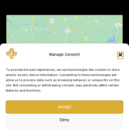
Click to accept marketing cookies and enable
Manage Consent
this content
To provide the best experiences, we use technologies like cookies to store
and/or access device information. Consenting to these technologies will
allow us to process data such as browsing behavior or unique IDs on this
site. Not consenting or withdrawing consent, may adversely affect certain
features and functions.
Accept
Deny
© 2025 Δρ. Ειρήνη Μάντζαρη | Powered by
DMSS