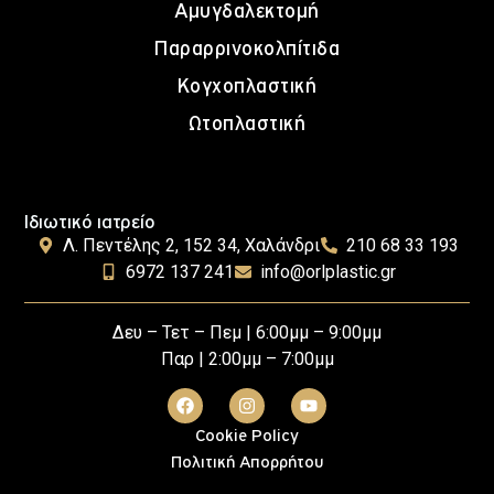
Αμυγδαλεκτομή
Παραρρινοκολπίτιδα
Κογχοπλαστική
Ωτοπλαστική
Ιδιωτικό ιατρείο
Λ. Πεντέλης 2, 152 34, Χαλάνδρι
210 68 33 193
6972 137 241
info@orlplastic.gr
Δευ – Τετ – Πεμ | 6:00μμ – 9:00μμ
Παρ | 2:00μμ – 7:00μμ
Cookie Policy
Πολιτική Απορρήτου