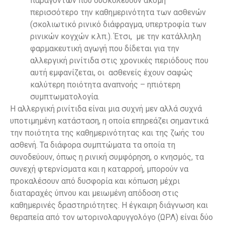
παραγόντων που δυσκολεύουν ακόμη
περισσότερο την καθημερινότητα των ασθενών
(σκολιωτικό ρινικό διάφραγμα, υπερτροφία των
ρινικών κογχών κ.λπ.). Έτσι, με την κατάλληλη
φαρμακευτική αγωγή που δίδεται για την
αλλεργική ρινίτιδα στις χρονικές περιόδους που
αυτή εμφανίζεται, οι ασθενείς έχουν σαφώς
καλύτερη ποιότητα αναπνοής – ηπιότερη
συμπτωματολογία.
Η αλλεργική ρινίτιδα είναι μια συχνή μεν αλλά συχνά
υποτιμημένη κατάσταση, η οποία επηρεάζει σημαντικά
την ποιότητα της καθημερινότητας και της ζωής του
ασθενή. Τα διάφορα συμπτώματα τα οποία τη
συνοδεύουν, όπως η ρινική συμφόρηση, ο κνησμός, τα
συνεχή φτερνίσματα και η καταρροή, μπορούν να
προκαλέσουν από δυσφορία και κόπωση μέχρι
διαταραχές ύπνου και μειωμένη απόδοση στις
καθημερινές δραστηριότητες. Η έγκαιρη διάγνωση και
θεραπεία από τον ωτορινολαρυγγολόγο (ΩΡΛ) είναι δύο