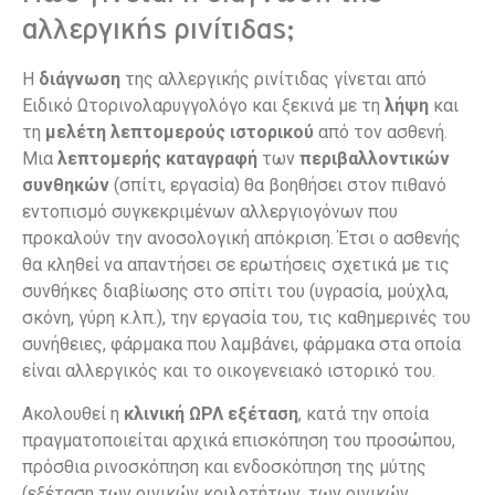
αλλεργικής ρινίτιδας;
Η
διάγνωση
της αλλεργικής ρινίτιδας γίνεται από
Ειδικό Ωτορινολαρυγγολόγο και ξεκινά με τη
λήψη
και
τη
μελέτη λεπτομερούς ιστορικού
από τον ασθενή.
Μια
λεπτομερής καταγραφή
των
περιβαλλοντικών
συνθηκών
(σπίτι, εργασία) θα βοηθήσει στον πιθανό
εντοπισμό συγκεκριμένων αλλεργιογόνων που
προκαλούν την ανοσολογική απόκριση. Έτσι ο ασθενής
θα κληθεί να απαντήσει σε ερωτήσεις σχετικά με τις
συνθήκες διαβίωσης στο σπίτι του (υγρασία, μούχλα,
σκόνη, γύρη κ.λπ.), την εργασία του, τις καθημερινές του
συνήθειες, φάρμακα που λαμβάνει, φάρμακα στα οποία
είναι αλλεργικός και το οικογενειακό ιστορικό του.
Ακολουθεί η
κλινική ΩΡΛ εξέταση
, κατά την οποία
πραγματοποιείται αρχικά επισκόπηση του προσώπου,
πρόσθια ρινοσκόπηση και ενδοσκόπηση της μύτης
(εξέταση των ρινικών κοιλοτήτων, των ρινικών