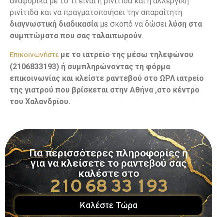
αναφορικά με το τι είναι η ρινίτιδα και η αλλεργική
ρινίτιδα και να πραγματοποιήσει την απαραίτητη
διαγνωστική διαδικασία
με σκοπό να δώσει
λύση στα
συμπτώματα που σας ταλαιπωρούν
.
με το ιατρείο της μέσω τηλεφώνου
Επικοινωνήστε
(2106833193) ή συμπληρώνοντας τη φόρμα
επικοινωνίας και κλείστε ραντεβού στο ΩΡΛ ιατρείο
της γιατρού που βρίσκεται στην Αθήνα ,στο κέντρο
του Χαλανδρίου.
Για περισσότερες πληροφορίες ή
για να κλείσετε το ραντεβού σας
καλέστε στο
210 68 33 193
Καλέστε Τώρα