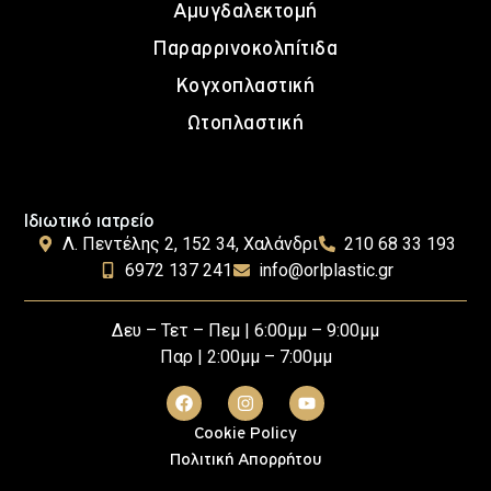
Αμυγδαλεκτομή
Παραρρινοκολπίτιδα
Κογχοπλαστική
Ωτοπλαστική
Ιδιωτικό ιατρείο
Λ. Πεντέλης 2, 152 34, Χαλάνδρι
210 68 33 193
6972 137 241
info@orlplastic.gr
Δευ – Τετ – Πεμ | 6:00μμ – 9:00μμ
Παρ | 2:00μμ – 7:00μμ
Cookie Policy
Πολιτική Απορρήτου