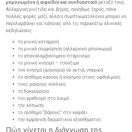
μεμονωμένα ή αιφνίδια και συνδυαστικά
μεταξύ τους.
Αλλεργική ρινίτιδα και βήχας, συνήθως ξηρός, πάνε
πολλές φορές μαζί, αλλά η συμπτωματολογία μπορεί να
περιλαμβάνει και κάποιες από τις παρακάτω κλινικές
εκδηλώσεις:
τη ρινική καταρροή
τη ρινική συμφόρηση (αλλεργικό μπούκωμα)
το επαναλαμβανόμενο πτάρνισμα
το ρινικό κνησμό – τσούξιμο
τον κνησμό (φαγούρα) σε αυτιά, υπερώα
το αίσθημα καύσου ή κνησμού στους οφθαλμούς
τους μαύρους κύκλους
τη δακρύρροια
τον ερεθισμό στο λαιμό
την κόπωση
το αίσθημα “βάρους” στο κεφάλι
την εμφάνιση δερματικού εξανθήματος
Πώς γίνεται η διάγνωση της