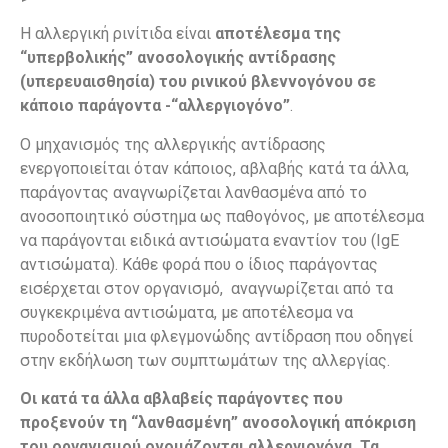
Η αλλεργική ρινίτιδα είναι
αποτέλεσμα της
“υπερβολικής” ανοσολογικής αντίδρασης
(υπερευαισθησία) του ρινικού βλεννογόνου σε
κάποιο παράγοντα -“αλλεργιογόνο”
.
Ο μηχανισμός της αλλεργικής αντίδρασης
ενεργοποιείται όταν κάποιος, αβλαβής κατά τα άλλα,
παράγοντας αναγνωρίζεται λανθασμένα από το
ανοσοποιητικό σύστημα ως παθογόνος, με αποτέλεσμα
να παράγονται ειδικά αντισώματα εναντίον του (IgE
αντισώματα). Κάθε φορά που ο ίδιος παράγοντας
εισέρχεται στον οργανισμό, αναγνωρίζεται από τα
συγκεκριμένα αντισώματα, με αποτέλεσμα να
πυροδοτείται μια φλεγμονώδης αντίδραση που οδηγεί
στην εκδήλωση των συμπτωμάτων της αλλεργίας.
Οι κατά τα άλλα αβλαβείς παράγοντες που
προξενούν τη “λανθασμένη” ανοσολογική απόκριση
του οργανισμού ονομάζονται αλλεργιογόνα. Τα