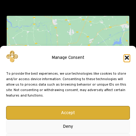
Click to accept marketing cookies and enable
Manage Consent
this content
To provide the best experiences, we use technologies like cookies to store
and/or access device information. Consenting to these technologies will
allow us to process data such as browsing behavior or unique IDs on this
site. Not consenting or withdrawing consent, may adversely affect certain
features and functions.
Accept
Deny
© 2025 Δρ. Ειρήνη Μάντζαρη | Powered by
DMSS