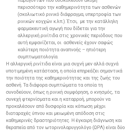
παραγόντων που δυσκολεύουν ακόμη
περισσότερο την καθημερινότητα των ασθενών
(σκολιωτικό ρινικό διάφραγμα, υπερτροφία των
ρινικών κογχών κ.λπ.). Έτσι, με την κατάλληλη
φαρμακευτική αγωγή που δίδεται για την
αλλεργική ρινίτιδα στις χρονικές περιόδους που
αυτή εμφανίζεται, οι ασθενείς έχουν σαφώς
καλύτερη ποιότητα αναπνοής – ηπιότερη
συμπτωματολογία.
Η αλλεργική ρινίτιδα είναι μια συχνή μεν αλλά συχνά
υποτιμημένη κατάσταση, η οποία επηρεάζει σημαντικά
την ποιότητα της καθημερινότητας και της ζωής του
ασθενή. Τα διάφορα συμπτώματα τα οποία τη
συνοδεύουν, όπως η ρινική συμφόρηση, ο κνησμός, τα
συνεχή φτερνίσματα και η καταρροή, μπορούν να
προκαλέσουν από δυσφορία και κόπωση μέχρι
διαταραχές ύπνου και μειωμένη απόδοση στις
καθημερινές δραστηριότητες. Η έγκαιρη διάγνωση και
θεραπεία από τον ωτορινολαρυγγολόγο (ΩΡΛ) είναι δύο