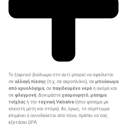
Το ξαφνικό βούλωμα στο αυτί μπορεί να οφείλεται
σε
αλλαγή πίεσης
(π.χ. σε αεροπλάνο), σε
μπούκωμα
από κρυολόγημα
, σε
παγιδευμένο νερό
ή ακόμα και
σε
φλεγμονή
. Δοκιμάστε
χασμουρητό
,
μάσημα
τσίχλας
ή την
τεχνική Valsalva
(ήπιο φύσημα με
κλειστή μύτη και στόμα). Αν, όμως, το σύμπτωμα
επιμένει ή συνοδεύεται από πόνο, πρέπει να σας
εξετάσει ΩΡΛ.