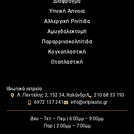
Διάφραγμα
Υπνική Άπνοια
Αλλεργική Ρινίτιδα
Αμυγδαλεκτομή
Παραρρινοκολπίτιδα
Κογχοπλαστική
Ωτοπλαστική
Ιδιωτικό ιατρείο
Λ. Πεντέλης 2, 152 34, Χαλάνδρι
210 68 33 193
6972 137 241
info@orlplastic.gr
Δευ – Τετ – Πεμ | 6:00μμ – 9:00μμ
Παρ | 2:00μμ – 7:00μμ