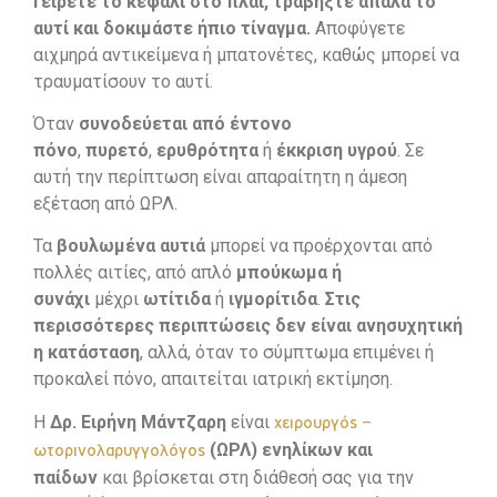
Γείρετε το κεφάλι στο πλάι, τραβήξτε απαλά το
αυτί και δοκιμάστε ήπιο τίναγμα.
Αποφύγετε
αιχμηρά αντικείμενα ή μπατονέτες, καθώς μπορεί να
τραυματίσουν το αυτί.
Όταν
συνοδεύεται από έντονο
πόνο
,
πυρετό
,
ερυθρότητα
ή
έκκριση υγρού
. Σε
αυτή την περίπτωση είναι απαραίτητη η άμεση
εξέταση από ΩΡΛ.
Τα
βουλωμένα αυτιά
μπορεί να προέρχονται από
πολλές αιτίες, από απλό
μπούκωμα ή
συνάχι
μέχρι
ωτίτιδα
ή
ιγμορίτιδα
.
Στις
περισσότερες περιπτώσεις δεν είναι ανησυχητική
η κατάσταση
, αλλά, όταν το σύμπτωμα επιμένει ή
προκαλεί πόνο, απαιτείται ιατρική εκτίμηση.
Η
Δρ. Ειρήνη Μάντζαρη
είναι
χειρουργός –
(ΩΡΛ) ενηλίκων και
ωτορινολαρυγγολόγος
παίδων
και βρίσκεται στη διάθεσή σας για την