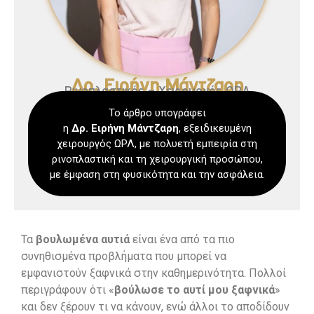
Δρ. Ειρήνη Μάντζαρη
Ρινοπλαστικός – Χειρουργός ΩΡΛ
Το άρθρο υπογράφει
η
Δρ. Ειρήνη
Μάντζαρη
, εξειδικευμένη
χειρουργός ΩΡΛ, με πολυετή εμπειρία στη
ρινοπλαστική και τη χειρουργική προσώπου,
με έμφαση στη φυσικότητα και την ασφάλεια.
Τα
βουλωμένα αυτιά
είναι ένα από τα πιο
συνηθισμένα προβλήματα που μπορεί να
εμφανιστούν ξαφνικά στην καθημερινότητα. Πολλοί
περιγράφουν ότι «
βούλωσε το αυτί μου ξαφνικά
»
και δεν ξέρουν τι να κάνουν, ενώ άλλοι το αποδίδουν