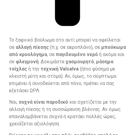
Το ξαφνικό βούλωμα στο αυτί μπορεί να οφείλεται
σε
αλλαγή πίεσης
(π.χ. σε αεροπλάνο), σε
μπούκωμα
από κρυολόγημα
, σε
παγιδευμένο νερό
ή ακόμα και
σε
φλεγμονή
. Δοκιμάστε
χασμουρητό
,
μάσημα
τσίχλας
ή την
τεχνική Valsalva
(ήπιο φύσημα με
κλειστή μύτη και στόμα). Αν, όμως, το σύμπτωμα
επιμένει ή συνοδεύεται από πόνο, πρέπει να σας
εξετάσει ΩΡΛ.
Ναι,
συχνά είναι παροδικό
και σχετίζεται με την
αλλαγή πίεσης ή τη συσσώρευση βλέννας. Αν όμως
επαναλαμβάνεται συχνά ή κρατάει πολλές ώρες,
χρειάζεται αξιολόγηση.