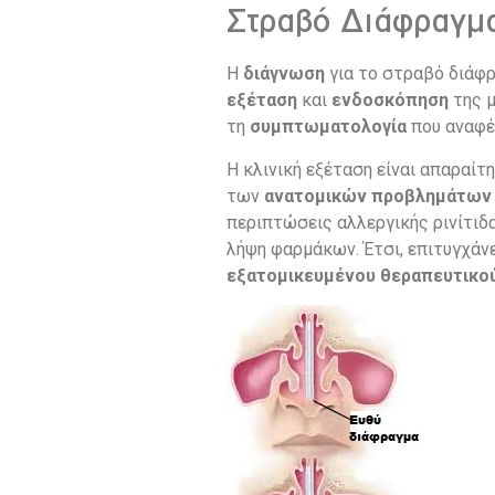
Στραβό Διάφραγμ
Η
διάγνωση
για το στραβό διάφρ
εξέταση
και
ενδοσκόπηση
της 
τη
συμπτωματολογία
που αναφέ
Η κλινική εξέταση είναι απαραίτ
των
ανατομικών προβλημάτω
περιπτώσεις αλλεργικής ρινίτιδ
λήψη φαρμάκων. Έτσι, επιτυγχάνε
εξατομικευμένου θεραπευτικο