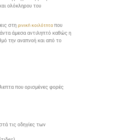
και ολόκληρου του
σεις στη
που
ρινική κοιλότητα
 πάντα άμεσα αντιληπτό καθώς η
θμό την αναπνοή και από το
όλεπτα που ορισμένες φορές
τά τις οδηγίες των
ίτιδες)