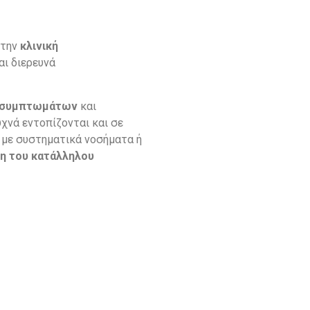
 την
κλινική
αι διερευνά
συμπτωμάτων
και
νά εντοπίζονται και σε
 με συστηματικά νοσήματα ή
η του κατάλληλου