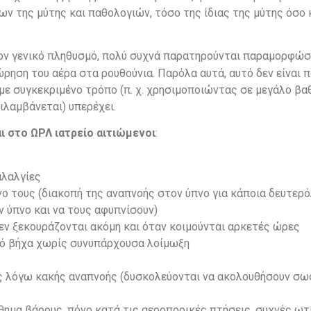
 της μύτης και παθολογιών, τόσο της ίδιας της μύτης όσο 
τον γενικό πληθυσμό, πολύ συχνά παρατηρούνται παραμορφώ
ώρηση του αέρα στα ρουθούνια. Παρόλα αυτά, αυτό δεν είναι
 με συγκεκριμένο τρόπο (π. χ. χρησιμοποιώντας σε μεγάλο βα
ιλαμβάνεται) υπερέχει.
 στο ΩΡΛ ιατρείο αιτιώμενοι
:
αλαλγίες
νο τους (διακοπή της αναπνοής στον ύπνο για κάποια δευτερ
ν ύπνο και να τους αφυπνίσουν)
δεν ξεκουράζονται ακόμη και όταν κοιμούνται αρκετές ώρες
ρό βήχα χωρίς συνυπάρχουσα λοίμωξη
ς λόγω κακής αναπνοής (δυσκολεύονται να ακολουθήσουν σωσ
θημα βάρους, πόνο κατά τις αεροπορικές πτήσεις, συχνές ωτ