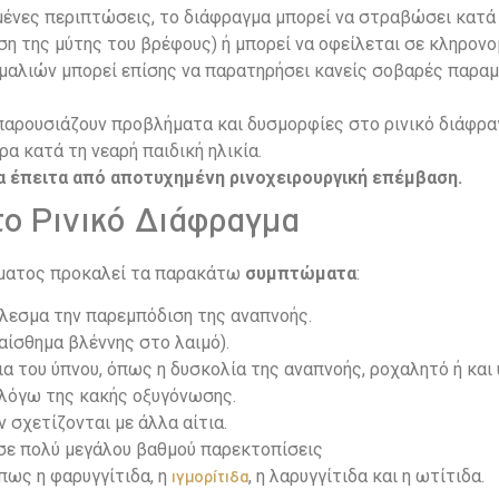
σμένες περιπτώσεις, το διάφραγμα μπορεί να στραβώσει κατά
εση της μύτης του βρέφους) ή μπορεί να οφείλεται σε κληρον
μαλιών μπορεί επίσης να παρατηρήσει κανείς σοβαρές παραμ
 παρουσιάζουν προβλήματα και δυσμορφίες στο ρινικό διάφραγ
ρα κατά τη νεαρή παιδική ηλικία.
 έπειτα από αποτυχημένη ρινοχειρουργική επέμβαση.
ο Ρινικό Διάφραγμα
γματος προκαλεί τα παρακάτω
συμπτώματα
:
λεσμα την παρεμπόδιση της αναπνοής.
αίσθημα βλέννης στο λαιμό).
α του ύπνου, όπως η δυσκολία της αναπνοής, ροχαλητό ή και 
 λόγω της κακής οξυγόνωσης.
 σχετίζονται με άλλα αίτια.
σε πολύ μεγάλου βαθμού παρεκτοπίσεις
πως η φαρυγγίτιδα, η
, η λαρυγγίτιδα και η ωτίτιδα.
ιγμορίτιδα