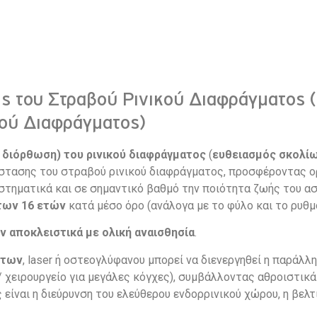
ς του Στραβού Ρινικού Διαφράγματος 
κού Διαφράγματος)
η διόρθωση) του ρινικού διαφράγματος
(
ευθειασμός σκολίω
στασης του στραβού ρινικού διαφράγματος, προσφέροντας ορ
τηματικά και σε σημαντικό βαθμό την ποιότητα ζωής του ασ
των 16 ετών
κατά μέσο όρο (ανάλογα με το φύλο και το ρυθμ
 αποκλειστικά με ολική αναισθησία
.
ήτων
, laser ή οστεογλύφανου μπορεί να διενεργηθεί η παράλ
 χειρουργείο για μεγάλες κόγχες), συμβάλλοντας αθροιστικά
είναι η διεύρυνση του ελεύθερου ενδορρινικού χώρου, η βελτ