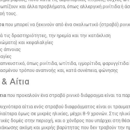
ωπίζουν και άλλα προβλήματα, όπως αλλεργική ρινίτιδα ή ά
οή τους.
τα
που μπορεί να ξεκινούν από ένα σκολιωτικό (στραβό) ρινικ
 τις δραστηριότητες, την ηρεμία και την κατάκλιση
κώματα) και κεφαλαλγίες
ής άπνοιας
ραγίες
πνευστικό, όπως ρινίτιδα, ωτίτιδα, ιγμορίτιδα, φαρυγγίτιδα 
ασμένου τρόπου αναπνοής και, κατά συνέπεια, φώνησης
& Αίτια
τια
που προκαλούν ένα στραβό ρινικό διάφραγμα είναι τα πα
 συχνότερα αίτια ενός στραβού διαφράγματος είναι οι τραυματ
ιδιαίτερα όμως σε μικρές ηλικίες, μέχρι 8-9 χρονών. Στις ηλικ
ικές δομές στην περιοχή, και ο χόνδρος που υπάρχει στη θέσ
κάκωσης ακόμη και μικρής βαρύτητας που δεν τραβούν την 