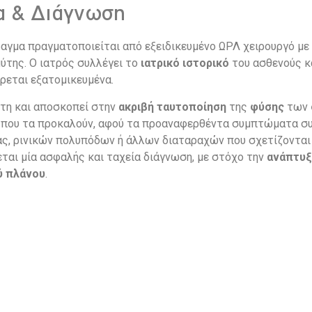
α & Διάγνωση
αγμα πραγματοποιείται από εξειδικευμένο ΩΡΛ χειρουργό με
μύτης. Ο ιατρός συλλέγει το
ιατρικό ιστορικό
του ασθενούς κ
ρεται εξατομικευμένα.
ητη και αποσκοπεί στην
ακριβή ταυτοποίηση
της
φύσης
των
ν
που τα προκαλούν, αφού τα προαναφερθέντα συμπτώματα συχ
ας, ρινικών πολυπόδων ή άλλων διαταραχών που σχετίζονται
ται μία ασφαλής και ταχεία διάγνωση, με στόχο την
ανάπτυξ
ύ πλάνου
.