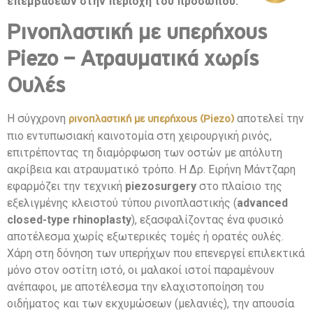
επεμβάσεων στην περιοχή του προσώπου.
Ρινοπλαστική με υπερήχους
Piezo – Ατραυματικά χωρίς
Ουλές
Η σύγχρονη
αποτελεί την
ρινοπλαστική με υπερήχους (Piezo)
πιο εντυπωσιακή καινοτομία στη χειρουργική ρινός,
επιτρέποντας τη διαμόρφωση των οστών με απόλυτη
ακρίβεια και ατραυματικό τρόπο. Η Δρ. Ειρήνη Μάντζαρη
εφαρμόζει την τεχνική
piezosurgery
στο πλαίσιο της
εξελιγμένης κλειστού τύπου ρινοπλαστικής (
advanced
closed-type rhinoplasty
), εξασφαλίζοντας ένα φυσικό
αποτέλεσμα χωρίς εξωτερικές τομές ή ορατές ουλές.
Χάρη στη δόνηση των υπερήχων που επενεργεί επιλεκτικά
μόνο στον οστίτη ιστό, οι μαλακοί ιστοί παραμένουν
ανέπαφοι, με αποτέλεσμα την ελαχιστοποίηση του
οιδήματος και των εκχυμώσεων (μελανιές), την απουσία