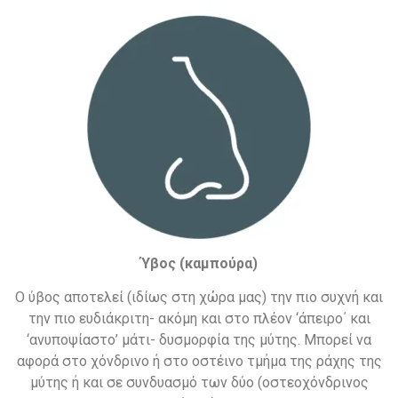
Ύβος (καμπούρα)
Ο ύβος αποτελεί (ιδίως στη χώρα μας) την πιο συχνή και
την πιο ευδιάκριτη- ακόμη και στο πλέον ‘άπειρο΄ και
‘ανυποψίαστο’ μάτι- δυσμορφία της μύτης. Μπορεί να
αφορά στο χόνδρινο ή στο οστέινο τμήμα της ράχης της
μύτης ή και σε συνδυασμό των δύο (οστεοχόνδρινος