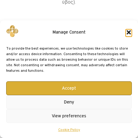
ύβος).
Manage Consent
To provide the best experiences, we use technologies like cookies to store
and/or access device information. Consenting to these technologies will
allow us to process data such as browsing behavior or unique IDs on this
site. Not consenting or withdrawing consent, may adversely affect certain
features and functions.
Accept
Deny
Πλατιά κορυφή
View preferences
Η φαρδιά (πλατιά) κορυφή είναι επίσης μία από τις πιο
συχνές δυσμορφίες της μύτης και απαιτεί την εκλέπτυνσή
Cookie Policy
της, σε βαθμό που αυτή να εναρμονίζεται με τις υπόλοιπες