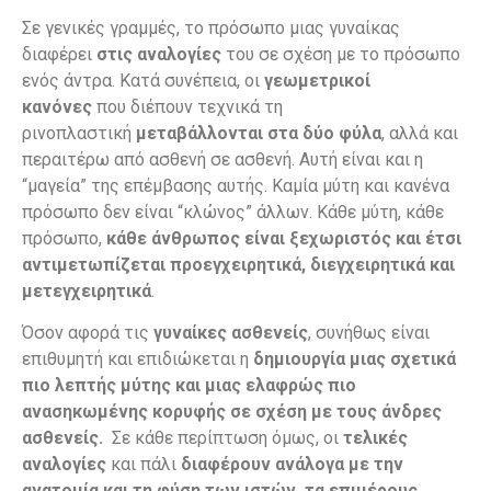
Σε γενικές γραμμές, το πρόσωπο μιας γυναίκας
διαφέρει
στις αναλογίες
του σε σχέση με το πρόσωπο
ενός άντρα. Κατά συνέπεια, οι
γεωμετρικοί
κανόνες
που διέπουν τεχνικά τη
ρινοπλαστική
μεταβάλλονται στα δύο φύλα
, αλλά και
περαιτέρω από ασθενή σε ασθενή. Αυτή είναι και η
“μαγεία” της επέμβασης αυτής. Καμία μύτη και κανένα
πρόσωπο δεν είναι “κλώνος” άλλων. Κάθε μύτη, κάθε
πρόσωπο,
κάθε άνθρωπος είναι ξεχωριστός και έτσι
αντιμετωπίζεται προεγχειρητικά, διεγχειρητικά και
μετεγχειρητικά
.
Όσον αφορά τις
γυναίκες ασθενείς
, συνήθως είναι
επιθυμητή και επιδιώκεται η
δημιουργία μιας σχετικά
πιο λεπτής μύτης και μιας ελαφρώς πιο
ανασηκωμένης κορυφής σε σχέση με τους άνδρες
ασθενείς.
Σε κάθε περίπτωση όμως, οι
τελικές
αναλογίες
και πάλι
διαφέρουν ανάλογα με την
ανατομία και τη φύση των ιστών, τα επιμέρους