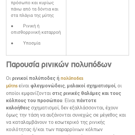
πρόσωπο και κυρίως
πάνω από τα δόντια και
στα πλάγια της μύτης
● Ρινική ή
οπισθορρινική καταρροή
● Υποσμία
Παρουσία ρινικών πολυπόδων
Οι
ρινικοί πολύποδες ή
πολύποδες
είναι
φλεγμονώδεις
,
μαλακοί σχηματισμοί
, οι
μύτης
οποίοι εμφανίζονται
στις ρινικές θαλάμες και τους
κόλπους του προσώπου
. Είναι
πάντοτε
καλοήθεις
σχηματισμοί, δεν εξαλλάσσονται, έχουν
όμως την τάση να αυξάνονται συνεχώς σε μέγεθος και
να καταλαμβάνουν το εσωτερικό της ρινικής
κοιλότητας ή/και των παραρρίνιων κόλπων