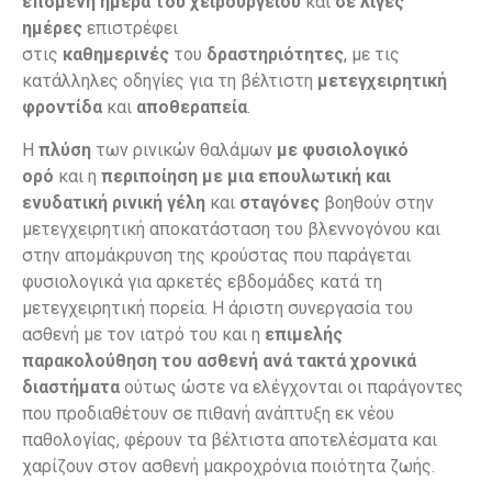
επόμενη ημέρα του χειρουργείου
και
σε λίγες
ημέρες
επιστρέφει
στις
καθημερινές
του
δραστηριότητες
, με τις
κατάλληλες οδηγίες για τη βέλτιστη
μετεγχειρητική
φροντίδα
και
αποθεραπεία
.
Η
πλύση
των ρινικών θαλάμων
με φυσιολογικό
ορό
και η
περιποίηση με μια επουλωτική και
ενυδατική ρινική γέλη
και
σταγόνες
βοηθούν στην
μετεγχειρητική αποκατάσταση του βλεννογόνου και
στην απομάκρυνση της κρούστας που παράγεται
φυσιολογικά για αρκετές εβδομάδες κατά τη
μετεγχειρητική πορεία. Η άριστη συνεργασία του
ασθενή με τον ιατρό του και η
επιμελής
παρακολούθηση του ασθενή ανά τακτά χρονικά
διαστήματα
ούτως ώστε να ελέγχονται οι παράγοντες
που προδιαθέτουν σε πιθανή ανάπτυξη εκ νέου
παθολογίας, φέρουν τα βέλτιστα αποτελέσματα και
χαρίζουν στον ασθενή μακροχρόνια ποιότητα ζωής.