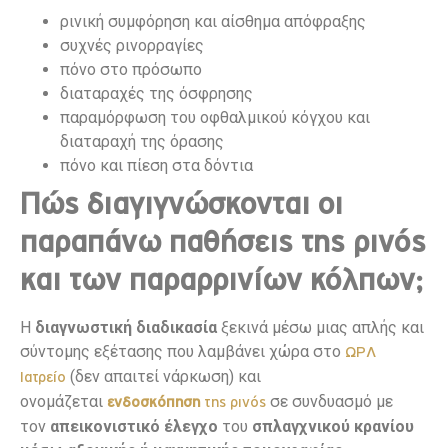
ρινική συμφόρηση και αίσθημα απόφραξης
συχνές ρινορραγίες
πόνο στο πρόσωπο
διαταραχές της όσφρησης
παραμόρφωση του οφθαλμικού κόγχου και
διαταραχή της όρασης
πόνο και πίεση στα δόντια
Πώς διαγιγνώσκονται οι
παραπάνω παθήσεις της ρινός
και των παραρρινίων κόλπων;
Η
διαγνωστική διαδικασία
ξεκινά μέσω μιας απλής και
σύντομης εξέτασης που λαμβάνει χώρα στο
ΩΡΛ
(δεν απαιτεί νάρκωση) και
Ιατρείο
ονομάζεται
σε συνδυασμό με
ενδοσκόπηση
της ρινός
τον
απεικονιστικό έλεγχο
του
σπλαγχνικού κρανίου