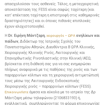
απασχολούσαν τους ασθενείς. Τέλος, η μετεγχειρητική
αποκατάσταση της FESS είναι σαφώς ταχύτερη (και
κατ’ επέκταση ταχύτερη η επιστροφή στις καθημερινές
δραστηριότητες) και οι όποιες πιθανές επιπλοκές
έχουν ελαχιστοποιηθεί.
Η
Dr. Ειρήνη Μάντζαρη
,
ενηλίκων και
χειρουργός – ΩΡΛ
παίδων
, Διδάκτωρ της Ιατρικής Σχολής του
Πανεπιστημίου Αθηνών, Διευθύντρια Β ΩΡΛ Κλινικής,
Χειρουργικής Κλινικής Ρινός, Λειτουργικής και
Επανορθωτικής Ρινοπλαστικής στην Κλινική ΙΑΣΩ,
βρίσκεται στη διάθεσή σας για να σας ενημερώσει
πλήρως αναφορικά με τις παθήσεις της ρινός και των
παραρρινίων κόλπων και τη χειρουργική αντιμετώπισή
τους μέσω της Λειτουργικής Ενδοσκοπικής
Χειρουργικής ρινός – παραρρινίων κόλπων (FESS).
άμεσα και εύκολα με το ιατρείο της Δρ
Επικοινωνήστε
Μάντζαρη μέσω τηλεφώνου (2106833193) ή,
εναλλακτικά, συμπληρώνοντας τη φόρμα επικοινωνίας