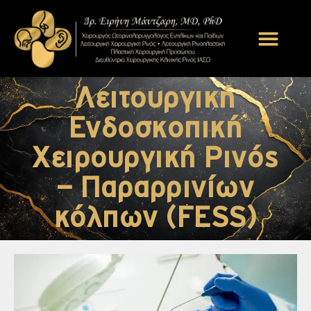
Λειτουργική
Ενδοσκοπική
Χειρουργική Ρινός
– Παραρρινίων
κόλπων (FESS)