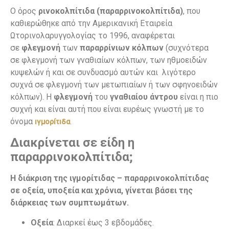
Ο όρος
ρινοκολπίτιδα (παραρρινοκολπίτιδα)
, που
καθιερώθηκε από την Αμερικανική Εταιρεία
Ωτορινολαρυγγολογίας το 1996, αναφέρεται
σε
φλεγμονή
των
παραρρίνιων κόλπων
(συχνότερα
σε φλεγμονή των γναθιαίων κόλπων, των ηθμοειδών
κυψελών ή και σε συνδυασμό αυτών και λιγότερο
συχνά σε φλεγμονή των μετωπιαίων ή των σφηνοειδών
κόλπων). Η
φλεγμονή
του
γναθιαίου άντρου
είναι η πιο
συχνή και είναι αυτή που είναι ευρέως γνωστή με το
όνομα
.
ιγμορίτιδα
Διακρίνεται σε είδη η
παραρρινοκολπίτιδα;
Η διάκριση της ιγμορίτιδας – παραρρινοκολπίτιδας
σε οξεία, υποξεία και χρόνια, γίνεται βάσει της
διάρκειας των συμπτωμάτων.
Οξεία
: Διαρκεί έως 3 εβδομάδες.