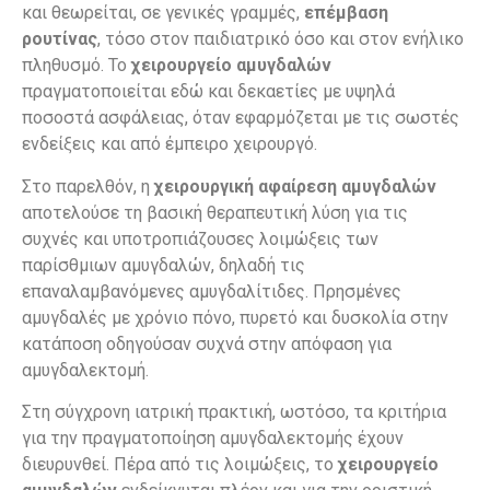
και θεωρείται, σε γενικές γραμμές,
επέμβαση
ρουτίνας
, τόσο στον παιδιατρικό όσο και στον ενήλικο
πληθυσμό. Το
χειρουργείο αμυγδαλών
πραγματοποιείται εδώ και δεκαετίες με υψηλά
ποσοστά ασφάλειας, όταν εφαρμόζεται με τις σωστές
ενδείξεις και από έμπειρο χειρουργό.
Στο παρελθόν, η
χειρουργική αφαίρεση αμυγδαλών
αποτελούσε τη βασική θεραπευτική λύση για τις
συχνές και υποτροπιάζουσες λοιμώξεις των
παρίσθμιων αμυγδαλών, δηλαδή τις
επαναλαμβανόμενες αμυγδαλίτιδες. Πρησμένες
αμυγδαλές με χρόνιο πόνο, πυρετό και δυσκολία στην
κατάποση οδηγούσαν συχνά στην απόφαση για
αμυγδαλεκτομή.
Στη σύγχρονη ιατρική πρακτική, ωστόσο, τα κριτήρια
για την πραγματοποίηση αμυγδαλεκτομής έχουν
διευρυνθεί. Πέρα από τις λοιμώξεις, το
χειρουργείο