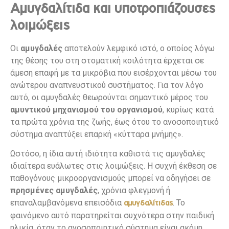
Αμυγδαλίτιδα και υποτροπιάζουσες
λοιμώξεις
Οι
αμυγδαλές
αποτελούν λεμφικό ιστό, ο οποίος λόγω
της θέσης του στη στοματική κοιλότητα έρχεται σε
άμεση επαφή με τα μικρόβια που εισέρχονται μέσω του
ανώτερου αναπνευστικού συστήματος. Για τον λόγο
αυτό, οι αμυγδαλές θεωρούνται σημαντικό μέρος του
αμυντικού μηχανισμού του οργανισμού
, κυρίως κατά
τα πρώτα χρόνια της ζωής, έως ότου το ανοσοποιητικό
σύστημα αναπτύξει επαρκή «κύτταρα μνήμης».
Ωστόσο, η ίδια αυτή ιδιότητα καθιστά τις αμυγδαλές
ιδιαίτερα ευάλωτες στις λοιμώξεις. Η συχνή έκθεση σε
παθογόνους μικροοργανισμούς μπορεί να οδηγήσει σε
πρησμένες αμυγδαλές
, χρόνια φλεγμονή ή
επαναλαμβανόμενα επεισόδια
. Το
αμυγδαλίτιδας
φαινόμενο αυτό παρατηρείται συχνότερα στην παιδική
ηλικία, όταν το ανοσοποιητικό σύστημα είναι ακόμη