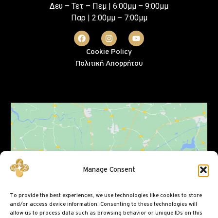
Δευ – Τετ – Πεμ | 6:00μμ – 9:00μμ
Παρ | 2:00μμ – 7:00μμ
Cookie Policy
Πολιτική Απορρήτου
Click to accept marketing cookies and enable
Manage Consent
this content
To provide the best experiences, we use technologies like cookies to store
and/or access device information. Consenting to these technologies will
allow us to process data such as browsing behavior or unique IDs on this