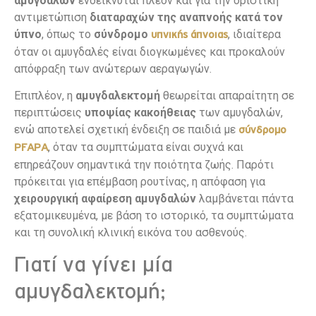
αμυγδαλών
ενδείκνυται πλέον και για την οριστική
αντιμετώπιση
διαταραχών της αναπνοής κατά τον
ύπνο
, όπως το
σύνδρομο
, ιδιαίτερα
υπνικής άπνοιας
όταν οι αμυγδαλές είναι διογκωμένες και προκαλούν
απόφραξη των ανώτερων αεραγωγών.
Επιπλέον, η
αμυγδαλεκτομή
θεωρείται απαραίτητη σε
περιπτώσεις
υποψίας κακοήθειας
των αμυγδαλών,
ενώ αποτελεί σχετική ένδειξη σε παιδιά με
σύνδρομο
, όταν τα συμπτώματα είναι συχνά και
PFAPA
επηρεάζουν σημαντικά την ποιότητα ζωής. Παρότι
πρόκειται για επέμβαση ρουτίνας, η απόφαση για
χειρουργική αφαίρεση αμυγδαλών
λαμβάνεται πάντα
εξατομικευμένα, με βάση το ιστορικό, τα συμπτώματα
και τη συνολική κλινική εικόνα του ασθενούς.
Γιατί να γίνει μία
αμυγδαλεκτομή;