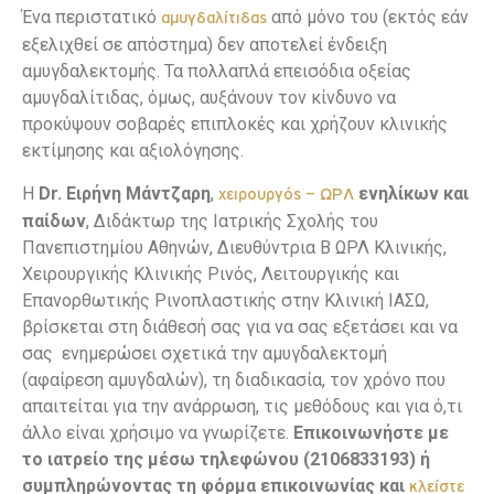
Ένα περιστατικό
από μόνο του (εκτός εάν
αμυγδαλίτιδας
εξελιχθεί σε απόστημα) δεν αποτελεί ένδειξη
αμυγδαλεκτομής. Τα πολλαπλά επεισόδια οξείας
αμυγδαλίτιδας, όμως, αυξάνουν τον κίνδυνο να
προκύψουν σοβαρές επιπλοκές και χρήζουν κλινικής
εκτίμησης και αξιολόγησης.
Η
Dr. Ειρήνη Μάντζαρη
,
ενηλίκων και
χειρουργός – ΩΡΛ
παίδων
, Διδάκτωρ της Ιατρικής Σχολής του
Πανεπιστημίου Αθηνών, Διευθύντρια Β ΩΡΛ Κλινικής,
Χειρουργικής Κλινικής Ρινός, Λειτουργικής και
Επανορθωτικής Ρινοπλαστικής στην Κλινική ΙΑΣΩ,
βρίσκεται στη διάθεσή σας για να σας εξετάσει και να
σας ενημερώσει σχετικά την αμυγδαλεκτομή
(αφαίρεση αμυγδαλών), τη διαδικασία, τον χρόνο που
απαιτείται για την ανάρρωση, τις μεθόδους και για ό,τι
άλλο είναι χρήσιμο να γνωρίζετε.
Επικοινωνήστε με
το ιατρείο της μέσω τηλεφώνου (2106833193) ή
συμπληρώνοντας τη φόρμα επικοινωνίας και
κλείστε