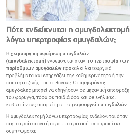
Πότε ενδείκνυται η αμυγδαλεκτομή
λόγω υπερτροφίας αμυγδαλών;
Η
χειρουργική αφαίρεση αμυγδαλών
(αμυγδαλεκτομή)
ενδείκνυται όταν η
υπερτροφία των
παρίσθμιων αμυγδαλών
προκαλεί λειτουργικά
προβλήματα και επηρεάζει την καθημερινότητα ή την
ποιότητα ζωής του ασθενούς. Οι
πρησμένες
αμυγδαλές
μπορεί να οδηγήσουν σε μηχανική απόφραξη
του φάρυγγα, τόσο σε παιδιά όσο και σε ενήλικες,
καθιστώντας απαραίτητο το
χειρουργείο αμυγδαλών
.
Η αμυγδαλεκτομή λόγω υπερτροφίας ενδείκνυται όταν
παρατηρείται ένα ή περισσότερα από τα παρακάτω
συμπτώματα: