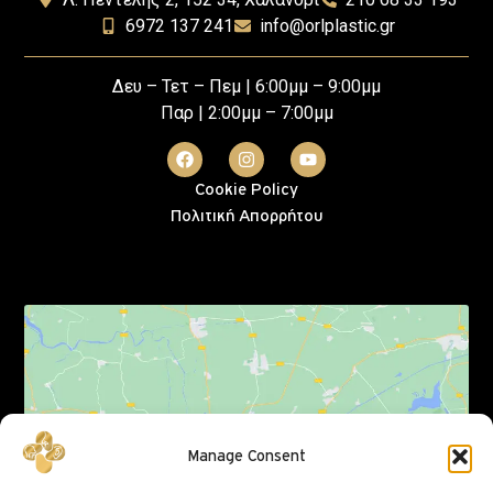
6972 137 241
info@orlplastic.gr
Δευ – Τετ – Πεμ | 6:00μμ – 9:00μμ
Παρ | 2:00μμ – 7:00μμ
Cookie Policy
Πολιτική Απορρήτου
Click to accept marketing cookies and enable
Manage Consent
this content