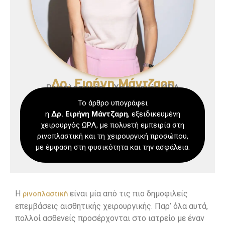
Δρ. Ειρήνη Μάντζαρη
Ρινοπλαστικός – Χειρουργός ΩΡΛ
Το άρθρο υπογράφει
η
Δρ. Ειρήνη
Μάντζαρη
, εξειδικευμένη
χειρουργός ΩΡΛ, με πολυετή εμπειρία στη
ρινοπλαστική και τη χειρουργική προσώπου,
με έμφαση στη φυσικότητα και την ασφάλεια.
Η
είναι μία από τις πιο δημοφιλείς
ρινοπλαστική
επεμβάσεις αισθητικής χειρουργικής. Παρ’ όλα αυτά,
πολλοί ασθενείς προσέρχονται στο ιατρείο με έναν