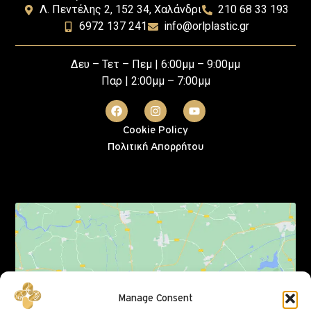
Λ. Πεντέλης 2, 152 34, Χαλάνδρι
210 68 33 193
6972 137 241
info@orlplastic.gr
Δευ – Τετ – Πεμ | 6:00μμ – 9:00μμ
Παρ | 2:00μμ – 7:00μμ
Cookie Policy
Πολιτική Απορρήτου
Click to accept marketing cookies and enable
Manage Consent
this content