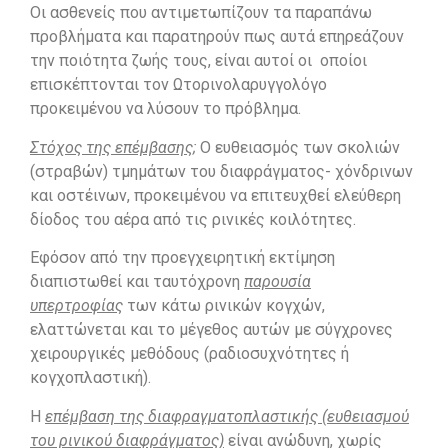
Οι ασθενείς που αντιμετωπίζουν τα παραπάνω
προβλήματα και παρατηρούν πως αυτά επηρεάζουν
την ποιότητα ζωής τους, είναι αυτοί οι οποίοι
επισκέπτονται τον Ωτορινολαρυγγολόγο
προκειμένου να λύσουν το πρόβλημα.
Στόχος της επέμβασης;
Ο ευθειασμός των σκολιών
(στραβών) τμημάτων του διαφράγματος- χόνδρινων
και οστέινων, προκειμένου να επιτευχθεί ελεύθερη
δίοδος του αέρα από τις ρινικές κοιλότητες.
Εφόσον από την προεγχειρητική εκτίμηση
διαπιστωθεί και ταυτόχρονη
παρουσία
υπερτροφίας
των κάτω ρινικών κογχών,
ελαττώνεται και το μέγεθος αυτών με σύγχρονες
χειρουργικές μεθόδους (ραδιοσυχνότητες ή
κογχοπλαστική).
Η
επέμβαση της διαφραγματοπλαστικής (ευθειασμού
του ρινικού διαφράγματος)
είναι ανώδυνη, χωρίς