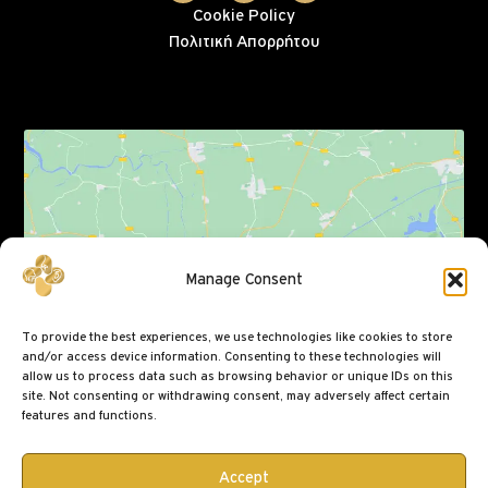
Cookie Policy
Πολιτική Απορρήτου
Click to accept marketing cookies and enable
Manage Consent
this content
To provide the best experiences, we use technologies like cookies to store
and/or access device information. Consenting to these technologies will
allow us to process data such as browsing behavior or unique IDs on this
site. Not consenting or withdrawing consent, may adversely affect certain
features and functions.
Accept