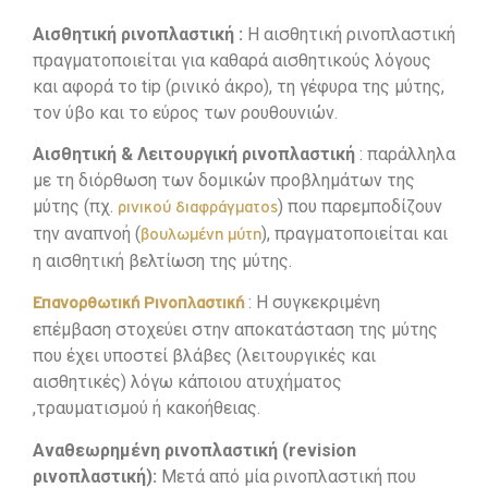
Αισθητική ρινοπλαστική :
Η αισθητική ρινοπλαστική
πραγματοποιείται για καθαρά αισθητικούς λόγους
και αφορά το tip (ρινικό άκρο), τη γέφυρα της μύτης,
τον ύβο και το εύρος των ρουθουνιών.
Αισθητική & Λειτουργική ρινοπλαστική
: παράλληλα
με τη διόρθωση των δομικών προβλημάτων της
μύτης (πχ.
) που παρεμποδίζουν
ρινικού διαφράγματος
την αναπνοή (
), πραγματοποιείται και
βουλωμένη μύτη
η αισθητική βελτίωση της μύτης.
: Η συγκεκριμένη
Επανορθωτική Ρινοπλαστική
επέμβαση στοχεύει στην αποκατάσταση της μύτης
που έχει υποστεί βλάβες (λειτουργικές και
αισθητικές) λόγω κάποιου ατυχήματος
,τραυματισμού ή κακοήθειας.
Αναθεωρημένη ρινοπλαστική (revision
ρινοπλαστική):
Μετά από μία ρινοπλαστική που