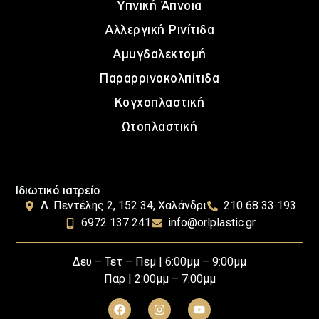
Υπνική Άπνοια
Αλλεργική Ρινίτιδα
Αμυγδαλεκτομή
Παραρρινοκολπίτιδα
Κογχοπλαστική
Ωτοπλαστική
Ιδιωτικό ιατρείο
Λ. Πεντέλης 2, 152 34, Χαλάνδρι
210 68 33 193
6972 137 241
info@orlplastic.gr
Δευ – Τετ – Πεμ | 6:00μμ – 9:00μμ
Παρ | 2:00μμ – 7:00μμ